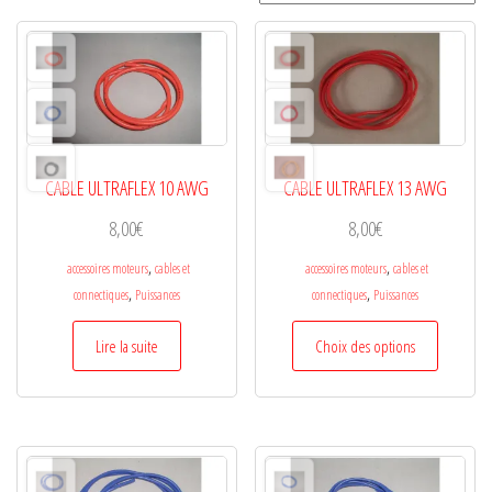
CABLE ULTRAFLEX 10 AWG
CABLE ULTRAFLEX 13 AWG
8,00
€
8,00
€
,
,
accessoires moteurs
cables et
accessoires moteurs
cables et
,
,
connectiques
Puissances
connectiques
Puissances
Ce
Lire la suite
Choix des options
produit
a
plusieurs
variations.
Les
options