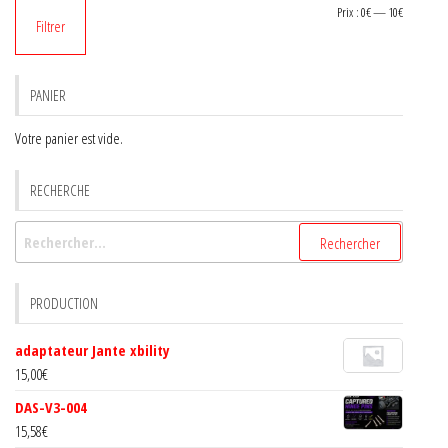
Prix
Prix
Prix :
0€
—
10€
Filtrer
min
max
PANIER
Votre panier est vide.
RECHERCHE
Rechercher :
PRODUCTION
adaptateur Jante xbility
15,00
€
DAS-V3-004
15,58
€