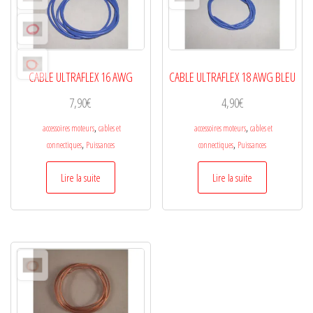
peuvent
être
choisies
sur
CABLE ULTRAFLEX 16 AWG
CABLE ULTRAFLEX 18 AWG BLEU
la
page
7,90
€
4,90
€
du
,
,
accessoires moteurs
cables et
accessoires moteurs
cables et
produit
,
,
connectiques
Puissances
connectiques
Puissances
Lire la suite
Lire la suite