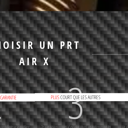
HOISIR UN PRT
AIR X
2
3
PLUS
COURT QUE LES AUTRES
GARANTIE
oints favorise le guidage
De par sa conception, il est plus court, ce qui recentre les
Le di