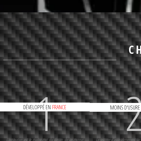
C
1
DÉVELOPPÉ EN
FRANCE
MOINS D'USURE
L'innovation est le maitre mot du design de ce moteur
Le système d'auto-alignement sur j