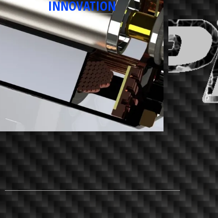
INNOVATION
passion
une
réalité