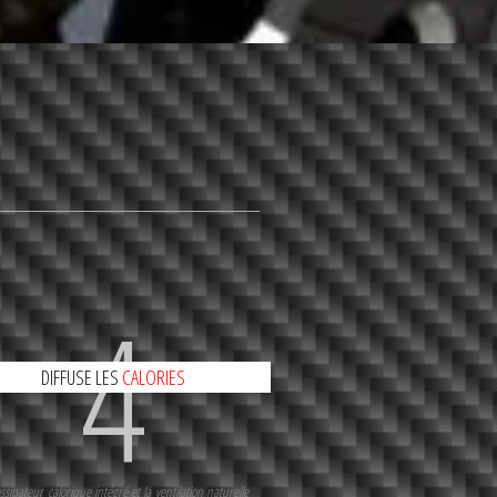
4
DIFFUSE LES
CALORIES
ssipateur calorique intégré et la ventilation naturelle