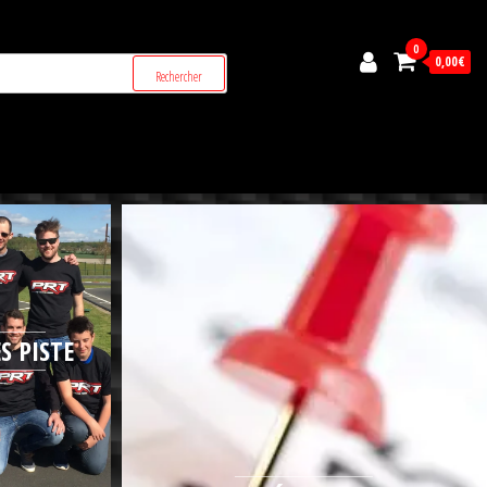
0
0,00€
S PISTE