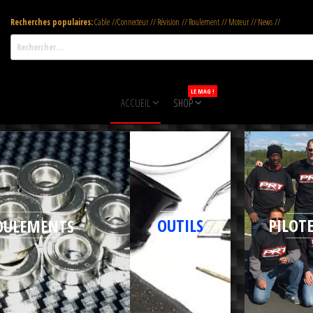
Recherches populaires:
Cable //Connecteur // Révision // Roulement // Moteur // News //
LE MAG !
ACCUEIL
SHOP
PILOTE
OUTILS
OULEMENTS