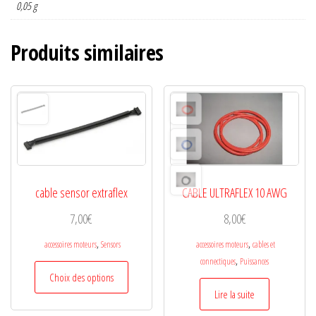
0,05 g
Produits similaires
cable sensor extraflex
CABLE ULTRAFLEX 10 AWG
7,00
€
8,00
€
,
,
accessoires moteurs
Sensors
accessoires moteurs
cables et
,
connectiques
Puissances
Ce
Choix des options
produit
Lire la suite
a