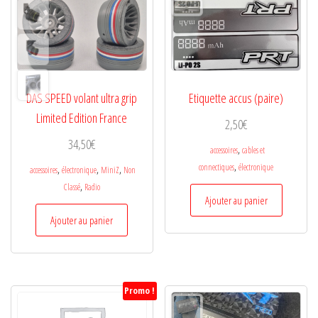
DAS SPEED volant ultra grip
Etiquette accus (paire)
Limited Edition France
2,50
€
34,50
€
,
accessoires
cables et
,
connectiques
électronique
,
,
,
accessoires
électronique
MiniZ
Non
,
Classé
Radio
Ajouter au panier
Ajouter au panier
Promo !