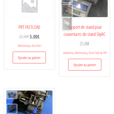
PRT FASTLOAD
Support de stand pour
couvertures de stand SkyRC
Le
Le
22,30
€
5,00
€
prix
prix
25,00
€
,
électronique
One Shot !
initial
actuel
,
,
accessoires
électronique
Stand Tools by PRT
était :
est :
Ajouter au panier
22,30€.
5,00€.
Ajouter au panier