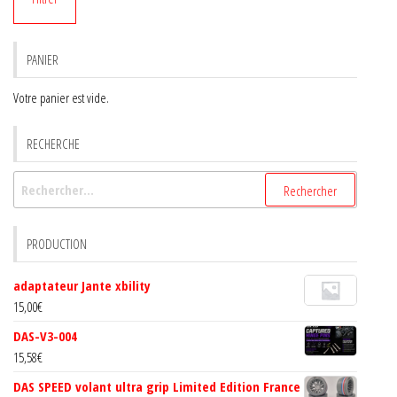
min
max
page
du
produit
PANIER
Votre panier est vide.
RECHERCHE
Rechercher :
PRODUCTION
adaptateur Jante xbility
15,00
€
DAS-V3-004
15,58
€
DAS SPEED volant ultra grip Limited Edition France