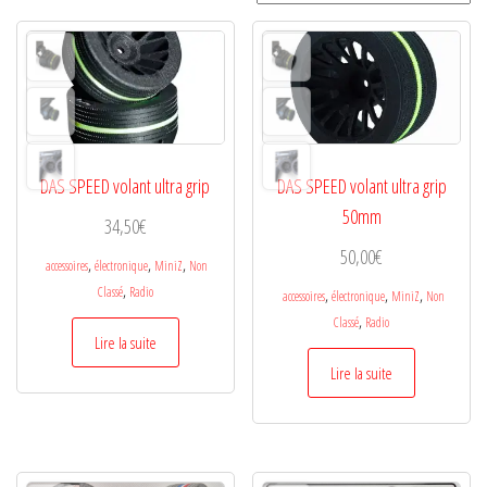
DAS SPEED volant ultra grip
DAS SPEED volant ultra grip
50mm
34,50
€
50,00
€
,
,
,
accessoires
électronique
MiniZ
Non
,
Classé
Radio
,
,
,
accessoires
électronique
MiniZ
Non
,
Classé
Radio
Lire la suite
Lire la suite