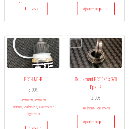
Lire la suite
Ajouter au panier
PRT-LUB-R
Roulement PRT 1/4 x 3/8
Epaulé
5,00
€
2,00
€
,
accessoires
accessoires
,
,
moteurs
Roulements
Traitement /
,
Américain
Roulements
Dégraissant
Ajouter au panier
Lire la suite