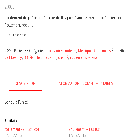
2,00
€
Roulement de précision équipé de flasques étanche avec un coéfficient de
frottement réduit .
Rupture de stock
UGS :
PRT685BB
Catégories :
accessoires moteurs
,
Métrique
,
Roulements
Étiquettes :
ball bearing
,
BB
,
étanche
,
précision
,
qualité
,
roulements
,
vitesse
DESCRIPTION
INFORMATIONS COMPLÉMENTAIRES
vendu à l’unité
Similaire
roulement PRT 13x19x4
Roulement PRT 6x10x3
14/08/2013
14/08/2013