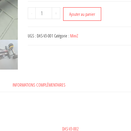
quantité
A
-
+
Ajouter au panier
de
l
DAS-
t
V3-
e
UGS :
DAS-V3-001
Catégorie :
MiniZ
001
r
n
a
t
i
v
e
INFORMATIONS COMPLÉMENTAIRES
:
DAS-V3-002