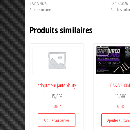
22/07/2026
08/06/2026
Article similaire
Article similai
!
Produits similaires
adaptateur Jante xbility
DAS-V3-00
15,00
€
15,58
€
MiniZ
MiniZ
Ajouter au panier
Ajouter au pan