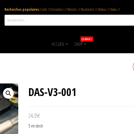
Recherches populaires:
Cable //Connecteur // Révision // Roulement // Moteur // News //
Rechercher :
LE MAG !
ACCUEIL
SHOP
DAS-V3-002
DAS-V3-001
24,35
€
5 en stock