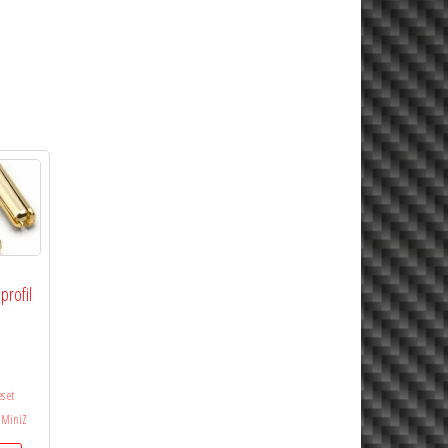
profil
)
s et
MiniZ