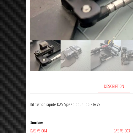
passion
une
DESCRIPTION
réalité
Kit fixation rapide DAS Speed pour lipo RTA V3
Similaire
DAS-V3-004
DAS-V3-003