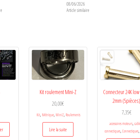
08/06/2026
re
Article similaire
4
Kit roulement Mini-Z
Connecteur 24K low 
2mm (5pièces
20,00
€
7,35
€
,
,
,
Kit
Métrique
MiniZ
Roulements
,
accessoires moteurs
cable
ier
Lire la suite
,
,
connectiques
Connectiques